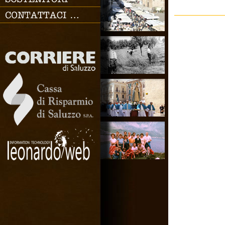
SOSTENITORI
CONTATTACI
Chiudi