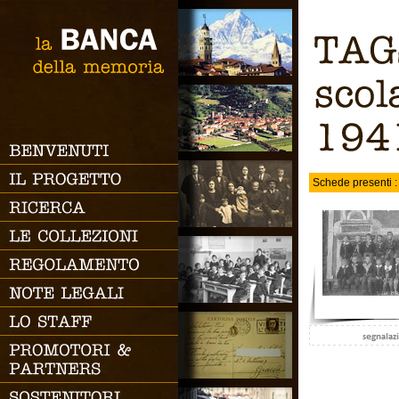
RICERCA SEMPLICE
la
BANCA
Ricerca
TAGS
della
memoria
scolastico
BENVENUTI
1941/1942
RICERCA AVANZATA
Schede presenti :
IL
PROGETTO
Codice
RICERCA
Categoria
LE
COLLEZIONI
Periodo
Proprietario
REGOLAMENTO
Autore
NOTE
LEGALI
Collezionista
LO
STAFF
Tags
PROMOTORI
&
Descrizione
PARTNERS