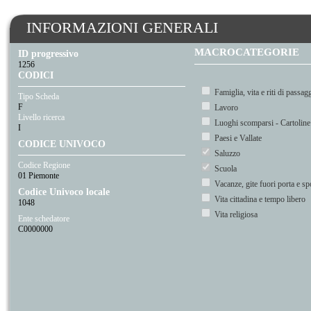
INFORMAZIONI GENERALI
MACROCATEGORIE
ID progressivo
1256
CODICI
Tipo Scheda
F
Livello ricerca
I
CODICE UNIVOCO
Codice Regione
01 Piemonte
Codice Univoco locale
1048
Ente schedatore
C0000000