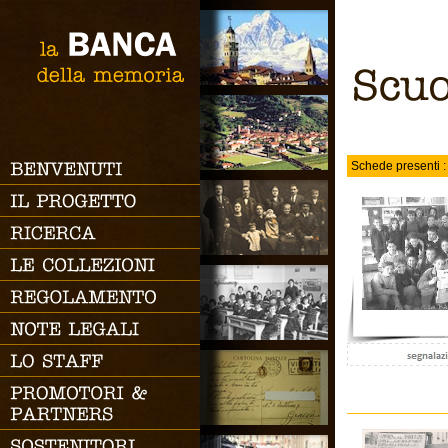
RICERCA SEMPLICE
la
BANCA
Ricerca
della
memoria
Scuola
Schede presenti :
BENVENUTI
RICERCA AVANZATA
IL
PROGETTO
Codice
RICERCA
Categoria
LE
COLLEZIONI
Periodo
Proprietario
REGOLAMENTO
Autore
NOTE
LEGALI
Collezionista
LO
STAFF
Tags
PROMOTORI
&
Descrizione
PARTNERS