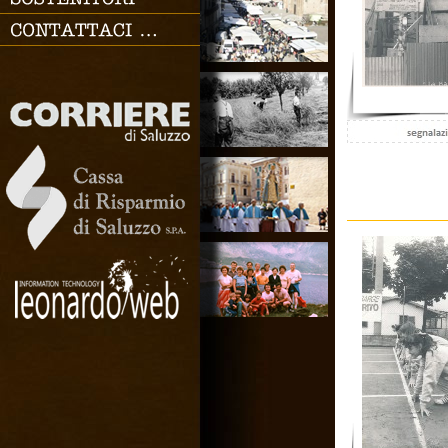
SOSTENITORI
CONTATTACI
Chiudi