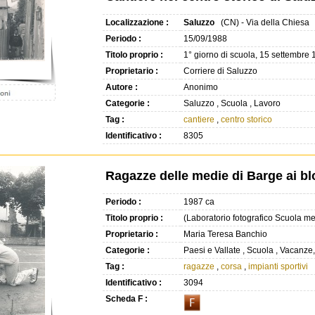
Localizzazione :
Saluzzo
(CN) - Via della Chiesa
Periodo :
15/09/1988
Titolo proprio :
1° giorno di scuola, 15 settembre
Proprietario :
Corriere di Saluzzo
Autore :
Anonimo
Categorie :
Saluzzo , Scuola , Lavoro
Tag :
cantiere
,
centro storico
Identificativo :
8305
Ragazze delle medie di Barge ai bl
Periodo :
1987 ca
Titolo proprio :
(Laboratorio fotografico Scuola m
Proprietario :
Maria Teresa Banchio
Categorie :
Paesi e Vallate , Scuola , Vacanze, 
Tag :
ragazze
,
corsa
,
impianti sportivi
Identificativo :
3094
Scheda F :