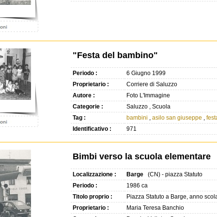
"Festa del bambino"
Periodo :
6 Giugno 1999
Proprietario :
Corriere di Saluzzo
Autore :
Foto L'Immagine
Categorie :
Saluzzo , Scuola
Tag :
bambini
,
asilo san giuseppe
,
fest
Identificativo :
971
Bimbi verso la scuola elementare
Localizzazione :
Barge
(CN) - piazza Statuto
Periodo :
1986 ca
Titolo proprio :
Piazza Statuto a Barge, anno scola
Proprietario :
Maria Teresa Banchio