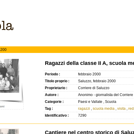
 200
Ragazzi della classe II A, scuola m
Periodo :
febbraio 2000
Titolo proprio :
Saluzzo, febbraio 2000
Proprietario :
Corriere di Saluzzo
Autore :
Anonimo - giornalista del Corriere
Categorie :
Paesi e Vallate , Scuola
Tag :
ragazzi
,
scuola media
,
visita
,
red
Identificativo :
7290
Cantiere nel centro storico di Salu