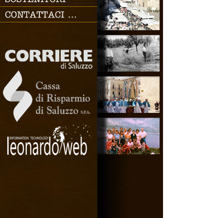
SOSTENITORI
CONTATTACI
Chiudi