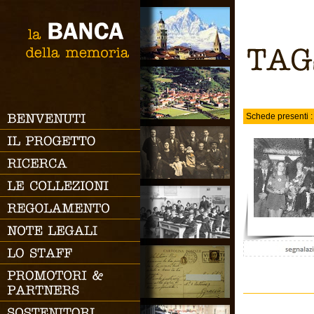
RICERCA SEMPLICE
la
BANCA
Ricerca
della
memoria
TAGS
Schede presenti :
BENVENUTI
RICERCA AVANZATA
IL
PROGETTO
Codice
RICERCA
Categoria
LE
COLLEZIONI
Periodo
Proprietario
REGOLAMENTO
Autore
NOTE
LEGALI
Collezionista
LO
STAFF
Tags
PROMOTORI
&
Descrizione
PARTNERS