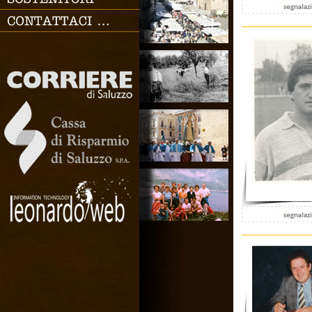
SOSTENITORI
CONTATTACI
Chiudi