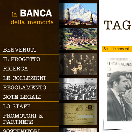
RICERCA SEMPLICE
la
BANCA
Ricerca
della
memoria
TAGS
Schede presenti :
BENVENUTI
RICERCA AVANZATA
IL
PROGETTO
Codice
RICERCA
Categoria
LE
COLLEZIONI
Periodo
Proprietario
REGOLAMENTO
Autore
NOTE
LEGALI
Collezionista
LO
STAFF
Tags
PROMOTORI
&
Descrizione
PARTNERS