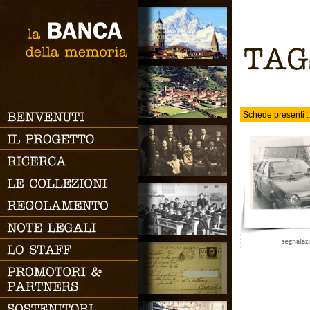
RICERCA SEMPLICE
la
BANCA
Ricerca
della
memoria
TAGS
Schede presenti :
BENVENUTI
RICERCA AVANZATA
IL
PROGETTO
Codice
RICERCA
Categoria
LE
COLLEZIONI
Periodo
Proprietario
REGOLAMENTO
Autore
NOTE
LEGALI
Collezionista
LO
STAFF
Tags
PROMOTORI
&
Descrizione
PARTNERS