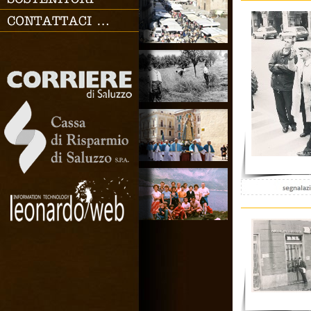
SOSTENITORI
CONTATTACI
Chiudi